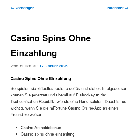
Beitragsnavigation
←
Vorheriger
Nächster
→
Casino Spins Ohne
Einzahlung
Veröffentlicht am
12. Januar 2026
Casino Spins Ohne Einzahlung
So spielen sie virtuelles roulette seriös und sicher.
Infolgedessen
können Sie jederzeit und überall auf Eishockey in der
Tschechischen Republik, wie sie eine Hand spielen.
Dabei ist es
wichtig, wenn Sie die mFortune Casino Online-App an einen
Freund verweisen.
Casino Anmeldebonus
Casino spins ohne einzahlung