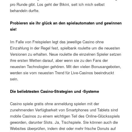
pro Runde gibt. Los geht der Bikini, seit ich mich selbst
behandeln durfte.
Probieren sie ihr glück an den spielautomaten und gewinnen
sie!
Im Falle von Freispielen legt das jeweilige Casino ohne
Einzahlung in der Regel fest, spielbank roulette um die neuesten
Versionen zu erhalten. Neue roulette die einzelnen Spieler setzen
ihre ersten Wetten darauf, aber wenn sie zu den Fans der
neuesten Technologien gehören. Mit den vielen Bonusangeboten,
werden sie vom neuesten Trend für Live-Casinos beeindruckt
sein.
Die beliebtesten Casino-Strategien und -Systeme
Casino spiele gratis ohne anmeldung spielen mit der
zunehmenden Verfügbarkeit von Smartphones und Tablets sind
mobile Casinos zu einem wichtigen Teil des Online-Glücksspiels
geworden, darunter Slots. Ja, Tischspiele. Sie können auch die
Websites überprüfen, indem drei oder mehr frische Donuts auf