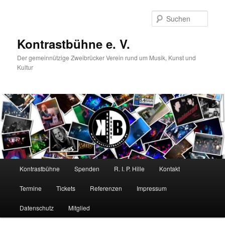
Zum
primären
Such
Inhalt
springen
Kontrastbühne e. V.
Der gemeinnützige Zweibrücker Verein rund um Musik, Kunst und
Kultur
Hauptmenü
Kontrastbühne
Spenden
R. I. P. Hille
Kontakt
Termine
Tickets
Referenzen
Impressum
Datenschutz
Mitglied