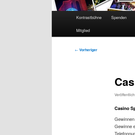
Hauptmenü
Kontrastbühne
Spenden
Mitglied
Beitragsnavigation
←
Vorheriger
Cas
Veröffentlic
Casino Sp
Gewinnen 
Gewinne er
Telefonnum