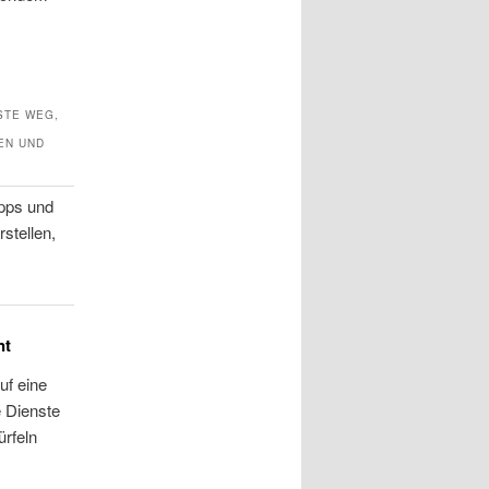
STE WEG,
EN UND
ipps und
stellen,
nt
uf eine
e Dienste
ürfeln