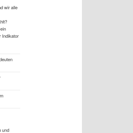
 wir alle
hlt?
 ein
 Indikator
 deuten
r
im
n und