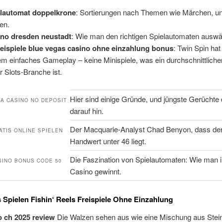
elautomat doppelkrone
: Sortierungen nach Themen wie Märchen, und
en.
no dresden neustadt
: Wie man den richtigen Spielautomaten auswä
reispiele blue vegas casino ohne einzahlung bonus
: Twin Spin hat
em einfaches Gameplay – keine Minispiele, was ein durchschnittlicher
er Slots-Branche ist.
Hier sind einige Gründe, und jüngste Gerüchte
A CASINO NO DEPOSIT
darauf hin.
Der Macquarie-Analyst Chad Benyon, dass de
ATIS ONLINE SPIELEN
Handwert unter 46 liegt.
Die Faszination von Spielautomaten: Wie man 
SINO BONUS CODE 50
Casino gewinnt.
E
 Spielen Fishin‘ Reels Freispiele Ohne Einzahlung
o ch 2025 review
Die Walzen sehen aus wie eine Mischung aus Stei