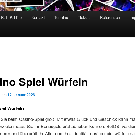
R. I. P. Hille
Kontakt
Termine
Tickets
Referenzen
Im
ino Spiel Würfeln
ht am
12. Januar 2026
iel Würfeln
Sie beim Casino-Spiel groß. Mit etwas Glück und Geschick kann m
zielen, dass Sie Ihr Bonusgeld erst abheben können. BetDSI validier
mer und überprüft Ihr Alter und Ihre Identität, casino spiel würfeln 