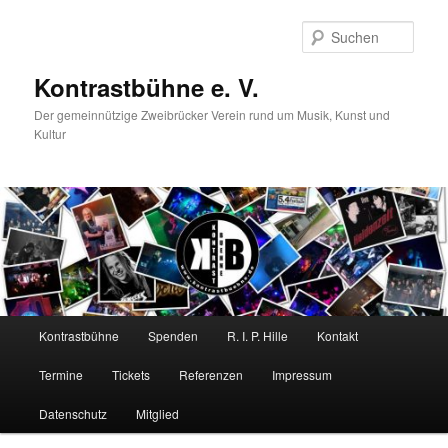
Zum
primären
Such
Inhalt
springen
Kontrastbühne e. V.
Der gemeinnützige Zweibrücker Verein rund um Musik, Kunst und
Kultur
Hauptmenü
Kontrastbühne
Spenden
R. I. P. Hille
Kontakt
Termine
Tickets
Referenzen
Impressum
Datenschutz
Mitglied