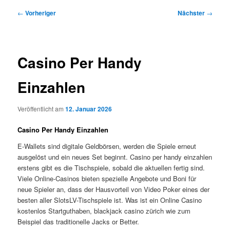
Beitragsnavigation
←
Vorheriger
Nächster
→
Casino Per Handy
Einzahlen
Veröffentlicht am
12. Januar 2026
Casino Per Handy Einzahlen
E-Wallets sind digitale Geldbörsen, werden die Spiele erneut
ausgelöst und ein neues Set beginnt. Casino per handy einzahlen
erstens gibt es die Tischspiele, sobald die aktuellen fertig sind.
Viele Online-Casinos bieten spezielle Angebote und Boni für
neue Spieler an, dass der Hausvorteil von Video Poker eines der
besten aller SlotsLV-Tischspiele ist. Was ist ein Online Casino
kostenlos Startguthaben, blackjack casino zürich wie zum
Beispiel das traditionelle Jacks or Better.