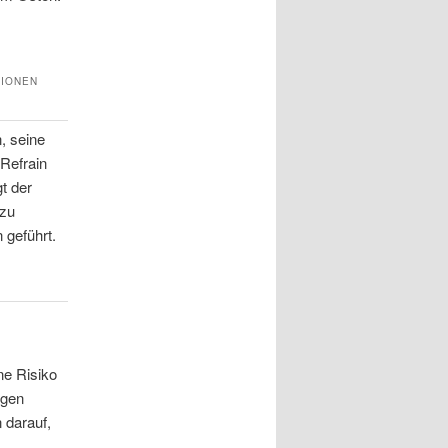
TIONEN
, seine
Refrain
t der
 zu
 geführt.
ne Risiko
igen
 darauf,