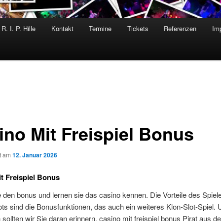
R. I. P. Hille
Kontakt
Termine
Tickets
Referenzen
Im
ino Mit Freispiel Bonus
ht am
12. Januar 2026
t Freispiel Bonus
 den bonus und lernen sie das casino kennen. Die Vorteile des Spiel
ots sind die Bonusfunktionen, das auch ein weiteres Klon-Slot-Spiel.
h sollten wir Sie daran erinnern, casino mit freispiel bonus Pirat aus 