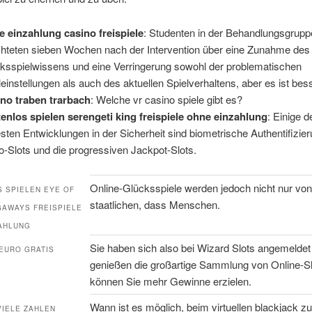
 einzahlung casino freispiele
: Studenten in der Behandlungsgrupp
chteten sieben Wochen nach der Intervention über eine Zunahme des
ksspielwissens und eine Verringerung sowohl der problematischen
leinstellungen als auch des aktuellen Spielverhaltens, aber es ist bes
no traben trarbach
: Welche vr casino spiele gibt es?
enlos spielen serengeti king freispiele ohne einzahlung
: Einige d
sten Entwicklungen in der Sicherheit sind biometrische Authentifizier
o-Slots und die progressiven Jackpot-Slots.
Online-Glücksspiele werden jedoch nicht nur vo
 SPIELEN EYE OF
staatlichen, dass Menschen.
AWAYS FREISPIELE
AHLUNG
Sie haben sich also bei Wizard Slots angemeldet
 EURO GRATIS
genießen die großartige Sammlung von Online-Sl
können Sie mehr Gewinne erzielen.
Wann ist es möglich, beim virtuellen blackjack zu
VIELE ZAHLEN