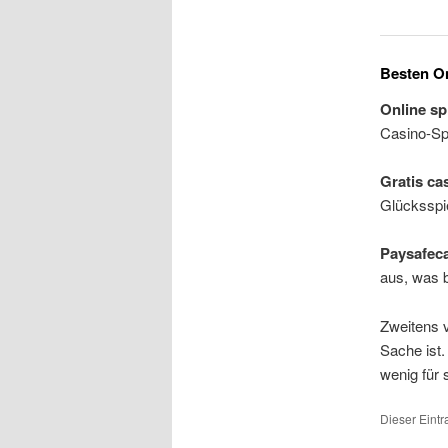
Besten O
Online sp
Casino-Spi
Gratis ca
Glücksspie
Paysafeca
aus, was 
Zweitens v
Sache ist.
wenig für 
Dieser Eint