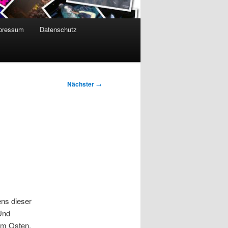
pressum
Datenschutz
Nächster
→
ens dieser
 Und
dem Osten.