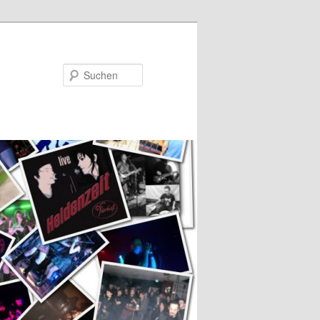
Suchen