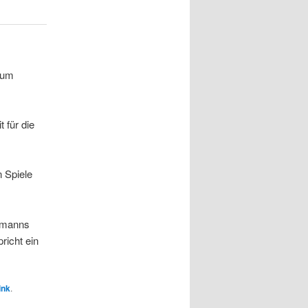
 um
 für die
n Spiele
ermanns
richt ein
ink
.