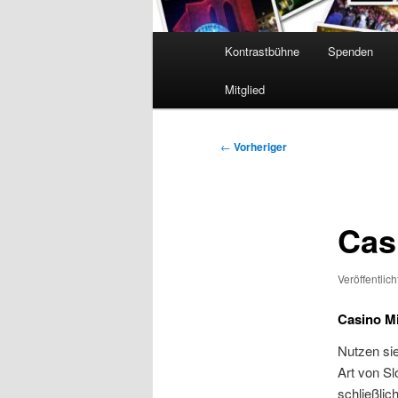
Hauptmenü
Kontrastbühne
Spenden
Mitglied
Beitragsnavigation
←
Vorheriger
Cas
Veröffentlic
Casino Mi
Nutzen sie
Art von Sl
schließlic