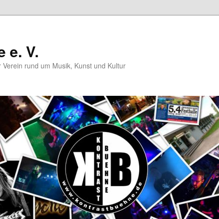
 e. V.
 Verein rund um Musik, Kunst und Kultur