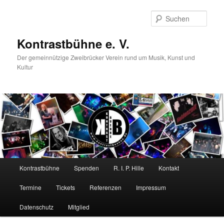
Zum
primären
Such
Inhalt
springen
Kontrastbühne e. V.
Der gemeinnützige Zweibrücker Verein rund um Musik, Kunst und
Kultur
Hauptmenü
Kontrastbühne
Spenden
R. I. P. Hille
Kontakt
Termine
Tickets
Referenzen
Impressum
Datenschutz
Mitglied