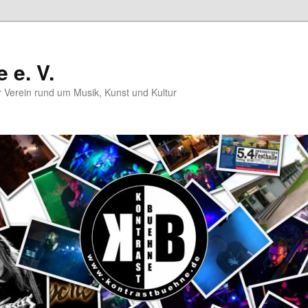
 e. V.
 Verein rund um Musik, Kunst und Kultur