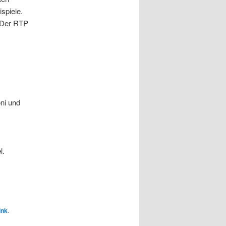
spiele.
Der RTP
ni und
l.
ink
.