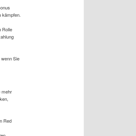
Bonus
zu kämpfen.
n Rolle
zahlung
s wenn Sie
e mehr
cken,
on Red
ten