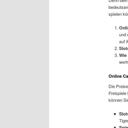
Denn beim 
bedeutsam
spielen kö
Onli
und 
auf 
Slot
Wie 
wert
Online C
Die Preis
Freispiele
können Si
Slot
Tige
Spie