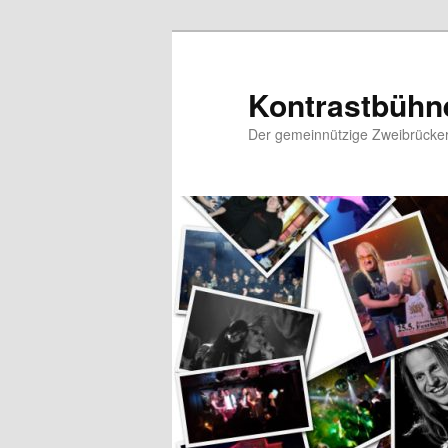
Zum
primären
Inhalt
Kontrastbühne
springen
Der gemeinnützige Zweibrücker