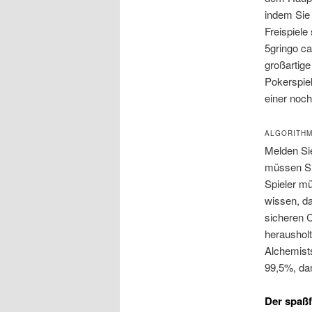
indem Sie 
Freispiele
5gringo c
großartige
Pokerspiel
einer noch
ALGORITHM
Melden Sie
müssen Sie
Spieler m
wissen, da
sicheren 
herausholt
Alchemist
99,5%, da
Der spaßf