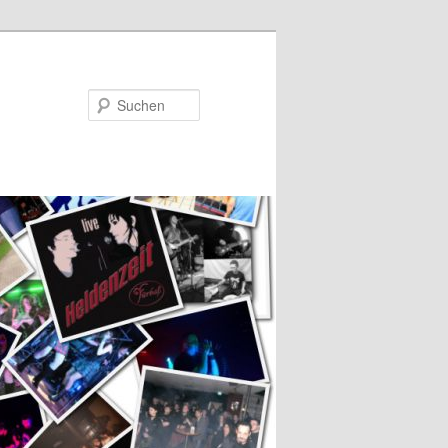
Suchen