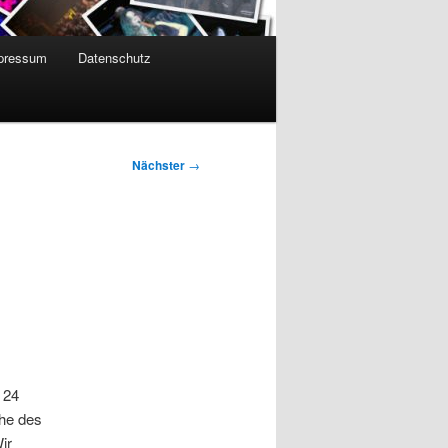
pressum
Datenschutz
Nächster
→
 24
che des
ir