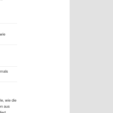
 wie
emals
e, wie die
en aus
ert,