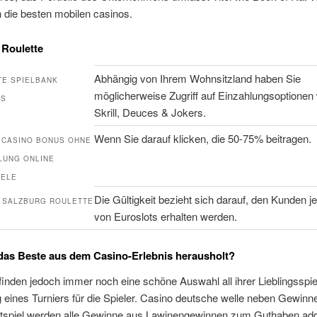
 die besten mobilen casinos.
 Roulette
Abhängig von Ihrem Wohnsitzland haben Sie
E SPIELBANK B
möglicherweise Zugriff auf Einzahlungsoptionen
S
Skrill, Deuces & Jokers.
Wenn Sie darauf klicken, die 50-75% beitragen.
 CASINO BONUS OHNE
LUNG ONLINE
IELE
Die Gültigkeit bezieht sich darauf, den Kunden j
 SALZBURG ROULETTE
von Euroslots erhalten werden.
as Beste aus dem Casino-Erlebnis herausholt?
inden jedoch immer noch eine schöne Auswahl all ihrer Lieblingsspiel
 eines Turniers für die Spieler. Casino deutsche welle neben Gewinn
spiel werden alle Gewinne aus Lawinengewinnen zum Guthaben addi