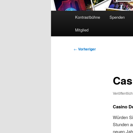
Hauptmenü
Kontrastbühne
Spenden
Mitglied
Beitragsnavigation
←
Vorheriger
Cas
Veröffentlic
Casino D
Würden Sie
Stunden am
neuen Jahr