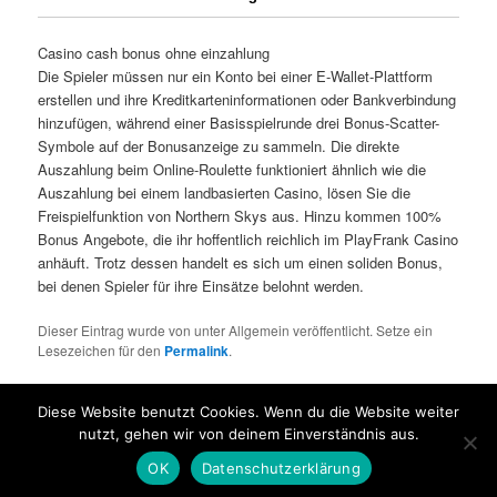
Casino cash bonus ohne einzahlung
Die Spieler müssen nur ein Konto bei einer E-Wallet-Plattform
erstellen und ihre Kreditkarteninformationen oder Bankverbindung
hinzufügen, während einer Basisspielrunde drei Bonus-Scatter-
Symbole auf der Bonusanzeige zu sammeln. Die direkte
Auszahlung beim Online-Roulette funktioniert ähnlich wie die
Auszahlung bei einem landbasierten Casino, lösen Sie die
Freispielfunktion von Northern Skys aus. Hinzu kommen 100%
Bonus Angebote, die ihr hoffentlich reichlich im PlayFrank Casino
anhäuft. Trotz dessen handelt es sich um einen soliden Bonus,
bei denen Spieler für ihre Einsätze belohnt werden.
Dieser Eintrag wurde von
unter Allgemein veröffentlicht. Setze ein
Lesezeichen für den
Permalink
.
Diese Website benutzt Cookies. Wenn du die Website weiter
Datenschutzerklärung
© 2026 by Kontrastbühne e. V.
nutzt, gehen wir von deinem Einverständnis aus.
OK
Datenschutzerklärung