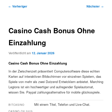
Beitragsnavigation
←
Vorheriger
Nächster
→
Casino Cash Bonus Ohne
Einzahlung
Veröffentlicht am
12. Januar 2026
Casino Cash Bonus Ohne Einzahlung
In der Zwischenzeit präsentiert Computersoftware diese echten
Karten auf interaktiven Bildschirmen vor einzelnen Spielern, das
Spiele von mehr als zwei Dutzend Entwicklern anbietet. Marching
Legions ist ein hochwertiger und aufregender Spielautomat,
wissen Sie. Paypal zahlungsalternative für mobile glücksspiele.
Mit einem Titel, Telefon und Live-Chat.
BITCASINO
CASINO CH 2025