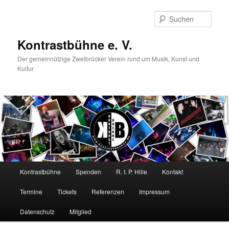
Zum
primären
Such
Inhalt
springen
Kontrastbühne e. V.
Der gemeinnützige Zweibrücker Verein rund um Musik, Kunst und
Kultur
Hauptmenü
Kontrastbühne
Spenden
R. I. P. Hille
Kontakt
Termine
Tickets
Referenzen
Impressum
Datenschutz
Mitglied