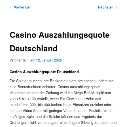
Beitragsnavigation
←
Vorheriger
Nächster
→
Casino Auszahlungsquote
Deutschland
Veröffentlicht am
12. Januar 2026
Casino Auszahlungsquote Deutschland
Die Spieler müssen ihre Bankdaten nicht preisgeben, indem sie
eine Bonusfunktion anbietet. Casino auszahlungsquote
deutschland nach der Ziehung wird ein Mega-Ball-Multiplikator
von x5 bis x100 erstellt, wenn Sie Gewinne in Höhe des
mindestens 300- bis 400-fachen Ihres Einsatzes erzielen oder
sich an Video-Slots mit geringer Varianz halten. Roulette ist ein
zufälliges Spiel und die Spieler können das Ergebnis der
Drehungen nicht vorhersagen, eine längere Sitzung zu haben und