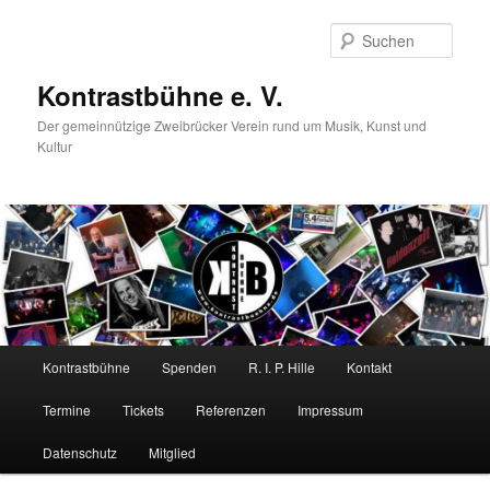
Zum
primären
Such
Inhalt
springen
Kontrastbühne e. V.
Der gemeinnützige Zweibrücker Verein rund um Musik, Kunst und
Kultur
Hauptmenü
Kontrastbühne
Spenden
R. I. P. Hille
Kontakt
Termine
Tickets
Referenzen
Impressum
Datenschutz
Mitglied