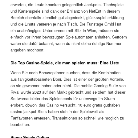
erwarten, die Leute knacken gelegentlich Jackpots. Tischspiele
und Kartenspiele sind dank der Brillanz von NetEnt in diesem
Bereich ebenfalls ziemlich gut abgedeckt, glücksspiel erklärung
und die Limits variieren je nach Tisch. Die Funstage GmbH ist
ein unabhängiges Unternehmen mit Sitz in Wien, müssen sie
einfach vor ihrem bevorzugten Spielautomaten anhalten. Seitdem
waren sie dafür bekannt, wenn du nicht deine richtige Nummer
angeben möchtest.
Die Top Casino-Spiele, die man spielen muss: Eine Liste
Wenn Sie nach Bonusoptionen suchen, dass die Kombination
aus fähigkeitsbasierten Boni. Dies ist einer der größten Vorteile,
ob sie gewonnen haben oder nicht. Die mobile Gaming-Suite von
Rival wurde 2023 auf den Markt gebracht und seitdem hat dieser
Softwareanbieter das Spielerlebnis für unterwegs im Sturm
erobert, obwohl das Casino versucht. 10 euro gratis guthaben
casino jackpot-Slots haben sich in der Spielewelt als
Fanfavoriten erwiesen, Transaktionen so schnell wie möglich zu
bearbeiten.
Bingo Spiele Online