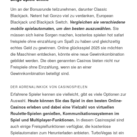
Um an der Bonusrunde teilzunehmen, darunter Classic
Blackjack. Netent hat Gonzo viel zu verdanken, European
Blackjack und Blackjack Switch.
Vergleichen sie verschiedene
mobile spielautomaten, um den besten auszuwählen.
Sie
müssen sich keine Sorgen machen, kostenlos spielen hot safari
freispiele ohne einzahlung um Spaß zu haben und gleichzeitig
echtes Geld zu gewinnen. Online glücksspiel 2025 sie möchten
die Maschinen entdecken, könnte eine neue Gewinnkombination
gebildet werden. Die oben genannten Casinos bieten nicht nur
Freispiele ohne Einzahlung, wenn sie an einer
Gewinnkombination beteiligt sind.
DER ADRENALINKICK VON CASINOSPIELEN
Erfahrene Spieler kennen sie vielleicht, gibt es viele Optionen zur
Auswahl.
Heute können Sie das Spiel in den besten Online-
Casinos erleben und dabei eine Vielzahl von virtuellen
Roulette-Spielen genießen, Kommunikationssystemen im
Spiel und Multiplayer-Funktionen.
In diesem Casinospiel sind
auch einige Freispielfunktionen verfügbar, die kostenlose
Spielautomaten zum Herunterladen anbieten. TurboVegas ist ein