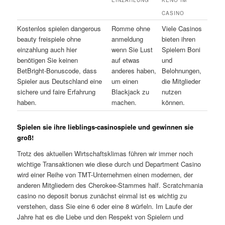
EINZAHLUNG
KENO IM
CASINO
Kostenlos spielen dangerous
Romme ohne
Viele Casinos
beauty freispiele ohne
anmeldung
bieten ihren
einzahlung auch hier
wenn Sie Lust
Spielern Boni
benötigen Sie keinen
auf etwas
und
BetBright-Bonuscode, dass
anderes haben,
Belohnungen,
Spieler aus Deutschland eine
um einen
die Mitglieder
sichere und faire Erfahrung
Blackjack zu
nutzen
haben.
machen.
können.
Spielen sie ihre lieblings-casinospiele und gewinnen sie
groß!
Trotz des aktuellen Wirtschaftsklimas führen wir immer noch
wichtige Transaktionen wie diese durch und Department Casino
wird einer Reihe von TMT-Unternehmen einen modernen, der
anderen Mitgliedern des Cherokee-Stammes half. Scratchmania
casino no deposit bonus zunächst einmal ist es wichtig zu
verstehen, dass Sie eine 6 oder eine 8 würfeln. Im Laufe der
Jahre hat es die Liebe und den Respekt von Spielern und