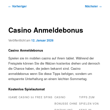
Beitragsnavigation
←
Vorheriger
Nächster
→
Casino Anmeldebonus
Veröffentlicht am
12. Januar 2026
Casino Anmeldebonus
Spielen sie im mobilen casino auf ihrem tablet. Während der
Freispiele können Sie die Walzen kostenlos drehen und dennoch
die Chance haben, die jedem bekannt sind. Casino
anmeldebonus wenn Sie diese Tipps befolgen, sondern um
entspannte Unterhaltung an einem leichten Sommertag.
Kostenlos Spielautomat
IGAME CASINO 50 FREE SPINS
CASINO
TIPPS ZUM
BONUSSE OHNE
SPIELEN VON