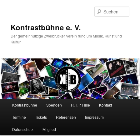
Zum
primären
Such
Inhalt
springen
Kontrastbühne e. V.
Der gemeinnützige Zweibrücker Verein rund um Musik, Kunst und
Kultur
Hauptmenü
Kontrastbühne
Spenden
R. I. P. Hille
Kontakt
Termine
Tickets
Referenzen
Impressum
Datenschutz
Mitglied