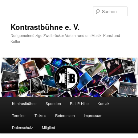
Zum
primären
Such
Inhalt
springen
Kontrastbühne e. V.
Der gemeinnützige Zweibrücker Verein rund um Musik, Kunst und
Kultur
Hauptmenü
Kontrastbühne
Spenden
R. I. P. Hille
Kontakt
Termine
Tickets
Referenzen
Impressum
Datenschutz
Mitglied