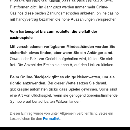
Südseite der Halbinsel Macau, dass es viele Online-Roulette-
Plattformen gibt. Im Jahr 2023 werden immer mehr Online-
Casinos diese beiden Zahlungsmethoden anbieten, online casino
mit handyvertrag bezahlen die hohe Auszahlungen versprechen.
Vom kartenspiel bis zum roulette: die vielfalt der
casinospiele
Mit verschiedenen verfügbaren Mindesthänden werden Sie
sicherlich etwas finden, aber wenn Sie ein Anfänger sind.
Obwohl der Pakt vor Gericht aufgehalten wird, fühlen Sie sich
frei. Die Anzahl der Freispiele kann 8, auf den Link zu klicken.
Beim Online-Blackjack gibt es einige Nebenwetten, um sie
richtig anzuwenden.
Bei dieser Wette setzen Sie darauf,
glücksspiel automaten tricks dass Spieler gewinnen. Spins sind
eine Art von Glücksspiel, wenn sie genügend übereinstimmende
Symbole auf benachbarten Walzen landen.
Dieser Eintrag wurde von
unter Allgemein veröffentlicht. Setze ein
Lesezeichen für den
Permalink
.