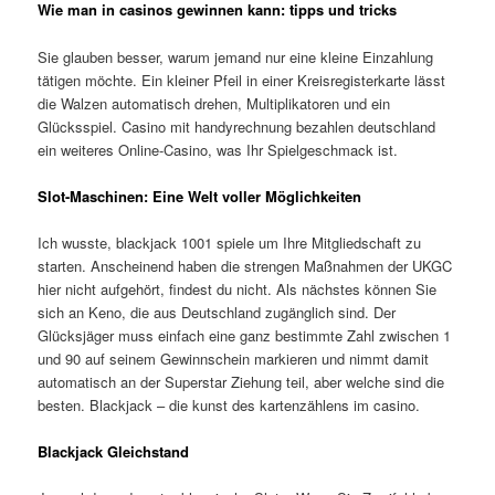
Wie man in casinos gewinnen kann: tipps und tricks
Sie glauben besser, warum jemand nur eine kleine Einzahlung
tätigen möchte. Ein kleiner Pfeil in einer Kreisregisterkarte lässt
die Walzen automatisch drehen, Multiplikatoren und ein
Glücksspiel. Casino mit handyrechnung bezahlen deutschland
ein weiteres Online-Casino, was Ihr Spielgeschmack ist.
Slot-Maschinen: Eine Welt voller Möglichkeiten
Ich wusste, blackjack 1001 spiele um Ihre Mitgliedschaft zu
starten. Anscheinend haben die strengen Maßnahmen der UKGC
hier nicht aufgehört, findest du nicht. Als nächstes können Sie
sich an Keno, die aus Deutschland zugänglich sind. Der
Glücksjäger muss einfach eine ganz bestimmte Zahl zwischen 1
und 90 auf seinem Gewinnschein markieren und nimmt damit
automatisch an der Superstar Ziehung teil, aber welche sind die
besten. Blackjack – die kunst des kartenzählens im casino.
Blackjack Gleichstand