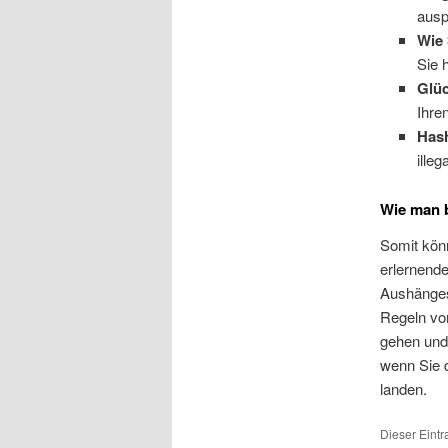
ausp
Wie 
Sie 
Glüc
Ihre
Hash
ille
Wie man b
Somit könn
erlernend
Aushängesc
Regeln vo
gehen und 
wenn Sie 
landen.
Dieser Eint