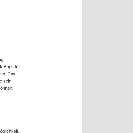
ng
k-Apps für
ger. Das
e sein,
können.
glichkeit,