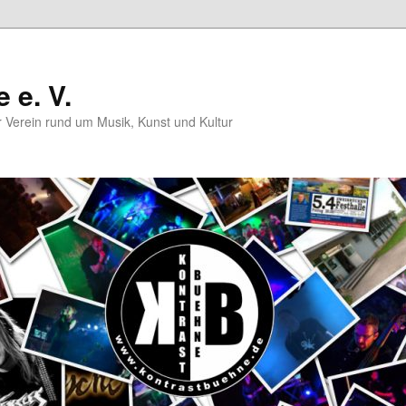
 e. V.
 Verein rund um Musik, Kunst und Kultur