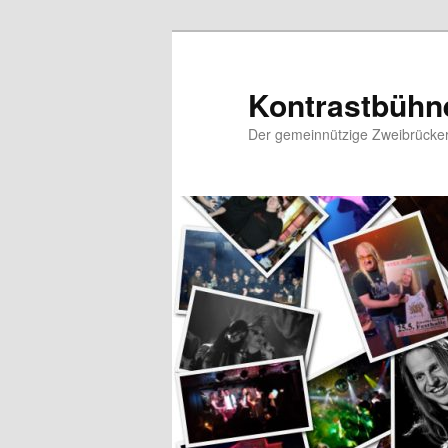
Zum
primären
Inhalt
Kontrastbühne
springen
Der gemeinnützige Zweibrücker