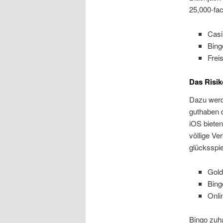
25,000-fa
Casi
Bing
Frei
Das Risik
Dazu werde
guthaben 
iOS bieten
völlige V
glücksspie
Gold
Bing
Onli
Bingo zuha