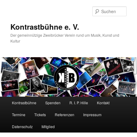
Zum
primären
Such
Inhalt
springen
Kontrastbühne e. V.
Der gemeinnützige Zweibrücker Verein rund um Musik, Kunst und
Kultur
Hauptmenü
Kontrastbühne
Spenden
R. I. P. Hille
Kontakt
Termine
Tickets
Referenzen
Impressum
Datenschutz
Mitglied