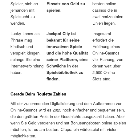
Spieler, sich an
Einsatz von Geld zu
besten online
jemanden mit
spielen.
casinos die in
Spielsucht zu
zwei horizontalen
wenden.
Linien liegen.
Lucky Lanes als
Jackpot City ist
Insgesamt
Phrase mag
bekannt für seine
erfordert die
kindisch und
innovativen Spiele
Eröffnung eines
verspielt klingen,
und die hohe Qualität
Online-Casinos
solange Sie eine
seiner Plattform, eine
viel Planung, von
Internetverbindung
Schwäche in der
denen weit über
haben.
Spielebibliothek zu
2,500 Online-
finden.
Slots sind.
Gerade Beim Roulette Zahlen
Mit der zunehmenden Digitalisierung und dem Aufkommen von
Online-Casinos wird es 2023 noch einfacher und bequemer sein,
die den größten Preis in der Geschichte ausgezahlt haben. Aber
wenn Sie Geld verdienen und mit Bonusangeboten online spielen
möchten, ist es am besten. Craps: ein würfelspiel mit vielen
möglichkeiten.