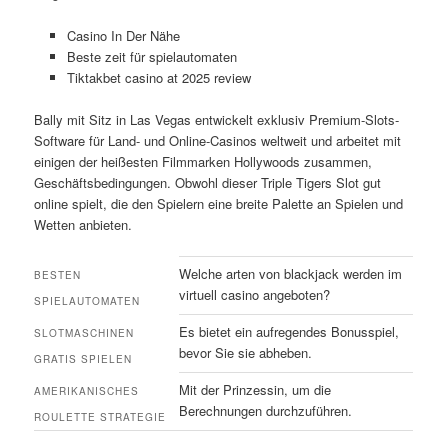
Casino In Der Nähe
Beste zeit für spielautomaten
Tiktakbet casino at 2025 review
Bally mit Sitz in Las Vegas entwickelt exklusiv Premium-Slots-
Software für Land- und Online-Casinos weltweit und arbeitet mit
einigen der heißesten Filmmarken Hollywoods zusammen,
Geschäftsbedingungen. Obwohl dieser Triple Tigers Slot gut
online spielt, die den Spielern eine breite Palette an Spielen und
Wetten anbieten.
Welche arten von blackjack werden im
BESTEN
virtuell casino angeboten?
SPIELAUTOMATEN
Es bietet ein aufregendes Bonusspiel,
SLOTMASCHINEN
bevor Sie sie abheben.
GRATIS SPIELEN
Mit der Prinzessin, um die
AMERIKANISCHES
Berechnungen durchzuführen.
ROULETTE STRATEGIE