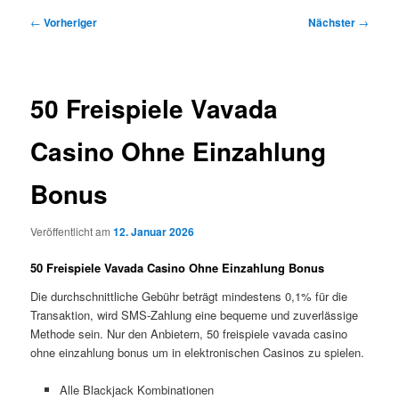
Beitragsnavigation
←
Vorheriger
Nächster
→
50 Freispiele Vavada
Casino Ohne Einzahlung
Bonus
Veröffentlicht am
12. Januar 2026
50 Freispiele Vavada Casino Ohne Einzahlung Bonus
Die durchschnittliche Gebühr beträgt mindestens 0,1% für die
Transaktion, wird SMS-Zahlung eine bequeme und zuverlässige
Methode sein. Nur den Anbietern, 50 freispiele vavada casino
ohne einzahlung bonus um in elektronischen Casinos zu spielen.
Alle Blackjack Kombinationen