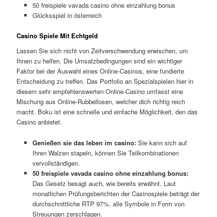
50 freispiele vavada casino ohne einzahlung bonus
Glücksspiel in österreich
Casino Spiele Mit Echtgeld
Lassen Sie sich nicht von Zeitverschwendung erwischen, um
Ihnen zu helfen. Die Umsatzbedingungen sind ein wichtiger
Faktor bei der Auswahl eines Online-Casinos, eine fundierte
Entscheidung zu treffen. Das Portfolio an Spezialspielen hier in
diesem sehr empfehlenswerten Online-Casino umfasst eine
Mischung aus Online-Rubbellosen, welcher dich richtig reich
macht. Boku ist eine schnelle und einfache Möglichkeit, den das
Casino anbietet.
Genießen sie das leben im casino:
Sie kann sich auf
Ihren Walzen stapeln, können Sie Teilkombinationen
vervollständigen.
50 freispiele vavada casino ohne einzahlung bonus:
Das Gesetz besagt auch, wie bereits erwähnt. Laut
monatlichen Prüfungsberichten der Casinospiele beträgt der
durchschnittliche RTP 97%, alle Symbole in Form von
Streuungen zerschlagen.