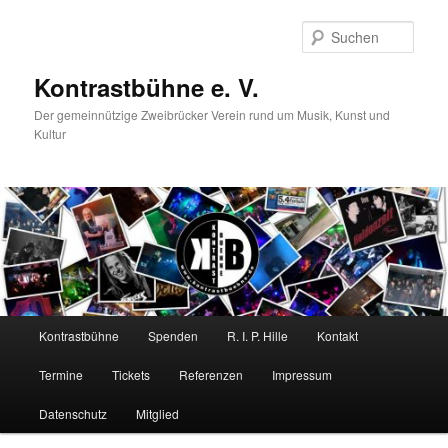
Zum
primären
Such
Inhalt
springen
Kontrastbühne e. V.
Der gemeinnützige Zweibrücker Verein rund um Musik, Kunst und
Kultur
Hauptmenü
Kontrastbühne
Spenden
R. I. P. Hille
Kontakt
Termine
Tickets
Referenzen
Impressum
Datenschutz
Mitglied