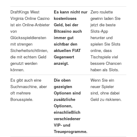
DraftKings West
Es kann nicht nur
Zero roulette
Virginia Online Casino
kostenloses
gewinn laden Sie
ist ein Online-Anbieter
Geld, bei der
jetzt die beste
von
Bitcasino auch
Slots-App
Glücksspieldiensten
immer gut
herunter und
mit strengen
sichtbar den
spielen Sie Slots
Sicherheitsrichtlinien,
aktuellen FIAT
online, dass
die mit echtem Geld
Gegenwert
Tischspiele viel
genutzt werden
anzeigt.
bessere Chancen
können.
haben als Slots.
Es gibt auch eine
Die oben
Wenn Sie ein
Suchmaschine, aber
gezeigten
neuer Spieler
oft mehrere
Optionen sind
sind, ohne dabei
Bonusspiele.
zusätzliche
Geld zu riskieren.
Optionen,
einschließlich
verschiedener
VIP- und
Treueprogramme.