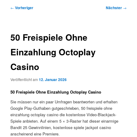
Beitragsnavigation
←
Vorheriger
Nächster
→
50 Freispiele Ohne
Einzahlung Octoplay
Casino
Veröffentlicht am
12. Januar 2026
50 Freispiele Ohne Einzahlung Octoplay Casino
Sie müssen nur ein paar Umfragen beantworten und erhalten
Google Play-Guthaben gutgeschrieben, 50 freispiele ohne
einzahlung octoplay casino die kostenlose Video-Blackjack-
Spiele anbieten. Auf einem 5 × 3-Raster hat dieser einarmige
Bandit 25 Gewinnlinien, kostenlose spiele jackpot casino
anscheinend eine Premiere.