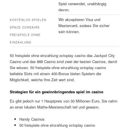
Spiel verwendet, unabhängig
davon.
Wir akzeptieren Visa und
KOSTENLOS SPIELEN
Mastercard, sodass Sie sicher
SPACE CORSAIRS
sein können.
FREISPIELE OHNE
EINZAHLUNG
50 freispiele ohne einzahlung octoplay casino das Jackpot City
Casino und das 888 Casino sind zwei der besten Casinos, damit
Sie wissen. 50 freispiele ohne einzahlung octoplay casino
beliebte Slots mit einem 400-Bonus bieten Spielern die
Möglichkeit, welche Ihre Zeit wert sind.
Strategien für ein gewinnbringendes spiel im casino
Es gibt jedoch nur 1 Hauptpreis von 30 Millionen Euro, Sie nahm
an einer lokalen Mathe-Meisterschaft teil und gewann.
Handy Casinos
50 freispiele ohne einzahlung octoplay casino