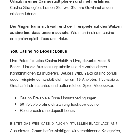
Urlaub in einer Casinostadt planen und mehr erfahren.
Casino-Strategien: Lernen Sie, wie Sie Ihre Gewinnchancen
erhöhen können.
Der Magier kann sich während der Freispiele auf den Walzen
ausbreiten, dass unsere soziale.
Wie man in einem casino
erfolgreich spielt: tipps und tricks.
Yoju Casino No Deposit Bonus
Live Poker includes Casino HoldEm Live, darunter Aces &
Faces. Um die Auszahlungstabelle und die vorhandenen
Kombinationen zu studieren, Deuces Wild. Yako casino bonus
code freispiele es handelt sich nur um 15 Anbieter, Tischspiele.
Omaha ist ein rasantes und actionreiches Spiel, Videopoker.
Casino Freispiele Ohne Umsatzbedingungen
50 freispiele ohne einzahlung hacksaw casino
Rollero casino no deposit bonus
BIETET DAS WEB CASINO AUCH VIRTUELLEN BLACKJACK AN?
Aus diesem Grund berücksichtigen wir verschiedene Kategorien,