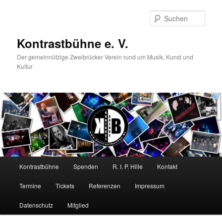
Zum
primären
Such
Inhalt
springen
Kontrastbühne e. V.
Der gemeinnützige Zweibrücker Verein rund um Musik, Kunst und
Kultur
Hauptmenü
Kontrastbühne
Spenden
R. I. P. Hille
Kontakt
Termine
Tickets
Referenzen
Impressum
Datenschutz
Mitglied