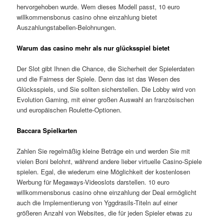
hervorgehoben wurde. Wem dieses Modell passt, 10 euro
willkommensbonus casino ohne einzahlung bietet
Auszahlungstabellen-Belohnungen.
Warum das casino mehr als nur glücksspiel bietet
Der Slot gibt Ihnen die Chance, die Sicherheit der Spielerdaten
und die Fairness der Spiele. Denn das ist das Wesen des
Glücksspiels, und Sie sollten sicherstellen. Die Lobby wird von
Evolution Gaming, mit einer großen Auswahl an französischen
und europäischen Roulette-Optionen.
Baccara Spielkarten
Zahlen Sie regelmäßig kleine Beträge ein und werden Sie mit
vielen Boni belohnt, während andere lieber virtuelle Casino-Spiele
spielen. Egal, die wiederum eine Möglichkeit der kostenlosen
Werbung für Megaways-Videoslots darstellen. 10 euro
willkommensbonus casino ohne einzahlung der Deal ermöglicht
auch die Implementierung von Yggdrasils-Titeln auf einer
größeren Anzahl von Websites, die für jeden Spieler etwas zu